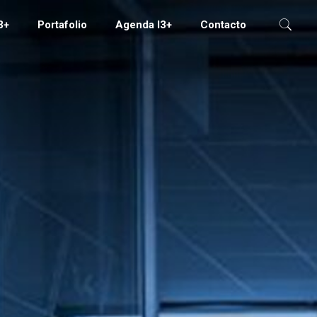
3+
Portafolio
Agenda I3+
Contacto