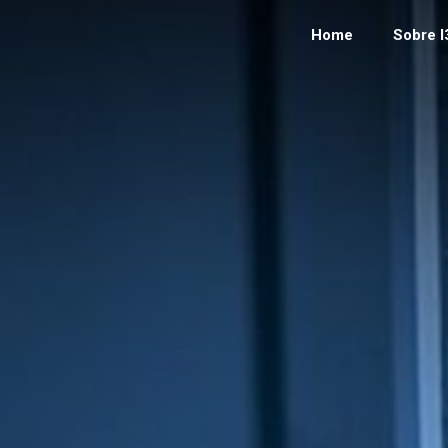
Home
Sobre I