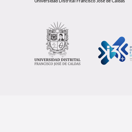
Universidad Distrital Francisco José de Caldas
Lugar:
Auditorio Sabio Caldas, Carrera 7 No. 
© 2021. Instituto I3+. Todos los Derechos Reservados. U