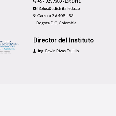
+57 3239300 - Ext 1411
40B - 53, Universidad Distrital, Sede Ingeniería
i3plus@udistrital.edu.co
Carrera 7 # 40B - 53
Bogotá D.C, Colombia
Director del Instituto
Ing. Edwin Rivas Trujillo
niversidad Distrital Francisco José de Caldas